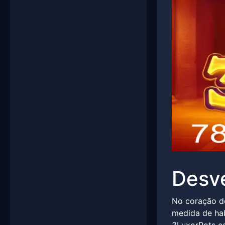
Desv
No coração do
medida de hab