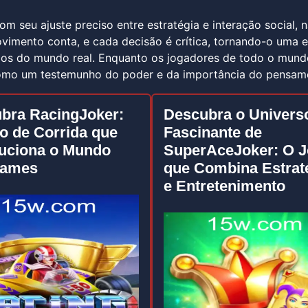
om seu ajuste preciso entre estratégia e interação social
vimento conta, e cada decisão é crítica, tornando-o uma 
os do mundo real. Enquanto os jogadores de todo o mundo
mo um testemunho do poder e da importância do pensamen
bra RacingJoker:
Descubra o Univers
o de Corrida que
Fascinante de
uciona o Mundo
SuperAceJoker: O 
Games
que Combina Estrat
e Entretenimento