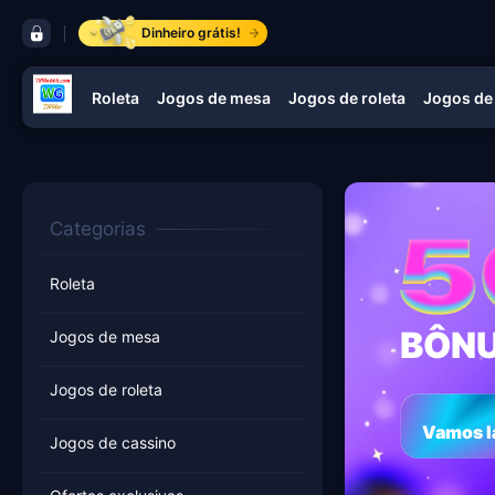
barra de controle 789br
Dinheiro grátis!
Roleta
Jogos de mesa
Jogos de roleta
Jogos de
navegação 789br
Categorias
Roleta
BÔNU
Jogos de mesa
Jogos de roleta
Vamos l
Jogos de cassino