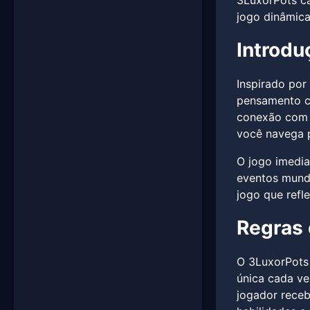
3LuxorPots ca
jogo dinâmica
Introdu
Inspirado por
pensamento cr
conexão com a
você navega p
O jogo imedi
eventos mundi
jogo que refl
Regras
O 3LuxorPots 
única cada ve
jogador receb