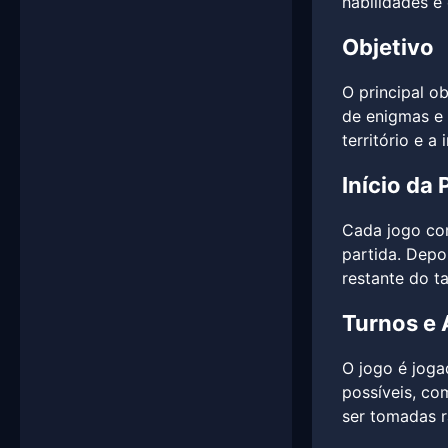
habilidades e 
Objetivo
O principal o
de enigmas e 
território e a
Início da 
Cada jogo com
partida. Depo
restante do t
Turnos e
O jogo é joga
possíveis, co
ser tomadas r