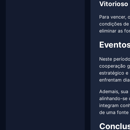
Vitorioso
Para vencer, 
condições de 
eliminar as f
Eventos
Neste período
cooperação gl
estratégico e
enfrentam dia
Ademais, sua
alinhando-se 
integram conh
de uma fonte 
Conclu