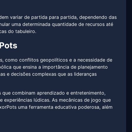
dem variar de partida para partida, dependendo das
umular uma determinada quantidade de recursos até
cas do tabuleiro.
rPots
, como conflitos geopolíticos e a necessidade de
lica que ensina a importância de planejamento
mas e decisões complexas que as lideranças
s que combinam aprendizado e entretenimento,
e experiências lúdicas. As mecânicas de jogo que
uxorPots uma ferramenta educativa poderosa, além