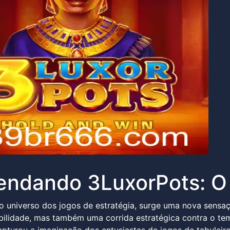
endando 3LuxorPots: O
 universo dos jogos de estratégia, surge uma nova sensa
ilidade, mas também uma corrida estratégica contra o te