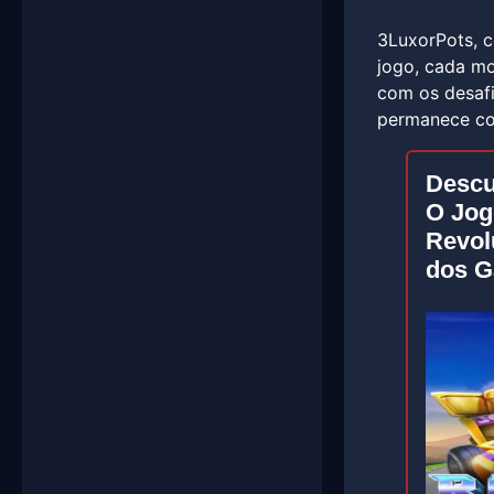
3LuxorPots, c
jogo, cada mo
com os desafi
permanece co
Descu
O Jog
Revol
dos 