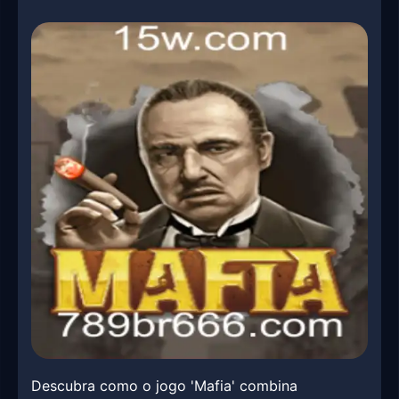
Descubra como o jogo 'Mafia' combina