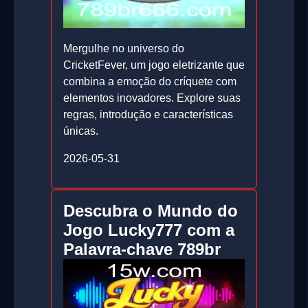
Mergulhe no universo do
CricketFever, um jogo eletrizante que
combina a emoção do críquete com
elementos inovadores. Explore suas
regras, introdução e características
únicas.
2026-05-31
Descubra o Mundo do
Jogo Lucky777 com a
Palavra-chave 789br