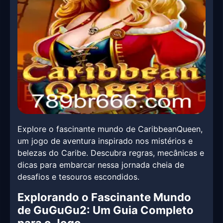
Explore o fascinante mundo de CaribbeanQueen,
um jogo de aventura inspirado nos mistérios e
belezas do Caribe. Descubra regras, mecânicas e
dicas para embarcar nessa jornada cheia de
desafios e tesouros escondidos.
Explorando o Fascinante Mundo
de GuGuGu2: Um Guia Completo