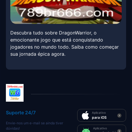
Descubra tudo sobre DragonWarrior, o
emocionante jogo que está conquistando
jogadores no mundo todo. Saiba como começar
sua jornada épica agora.
Suporte 24/7
Aplicativo
para iOS
Envie-nos um e-mail se ainda tiver
dúvidas!
Aplicativo