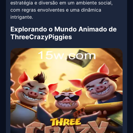
estratégia e diversão em um ambiente social,
com regras envolventes e uma dinâmica
intrigante.
Explorando o Mundo Animado de
ThreeCrazyPiggies