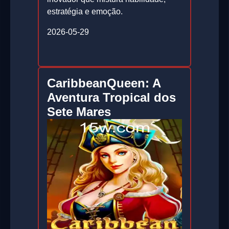
estratégia e emoção.
2026-05-29
CaribbeanQueen: A
Aventura Tropical dos
Sete Mares