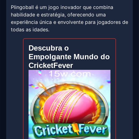
Plingoball é um jogo inovador que combina
habilidade e estratégia, oferecendo uma
experiência única e envolvente para jogadores de
todas as idades.
Descubra o
Empolgante Mundo do
CricketFever