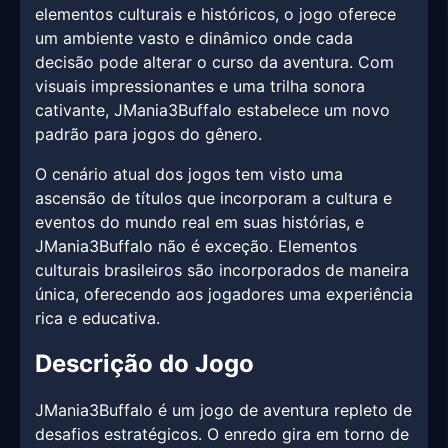
elementos culturais e históricos, o jogo oferece
um ambiente vasto e dinâmico onde cada
decisão pode alterar o curso da aventura. Com
visuais impressionantes e uma trilha sonora
cativante, JMania3Buffalo estabelece um novo
padrão para jogos do gênero.
O cenário atual dos jogos tem visto uma
ascensão de títulos que incorporam a cultura e
eventos do mundo real em suas histórias, e
JMania3Buffalo não é exceção. Elementos
culturais brasileiros são incorporados de maneira
única, oferecendo aos jogadores uma experiência
rica e educativa.
Descrição do Jogo
JMania3Buffalo é um jogo de aventura repleto de
desafios estratégicos. O enredo gira em torno de