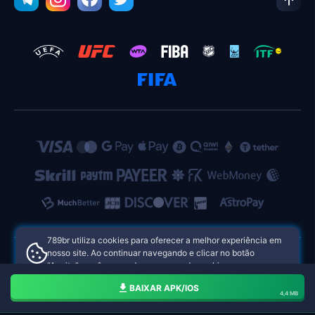
789br utiliza cookies para oferecer a melhor experiência em
nosso site. Ao continuar navegando e clicar no botão
“Aceito”, você concorda com o uso de cookies.
789br Cassinos Online nas Filipinas
Aceito
BAIXAR APK/IOS
4,4 MB