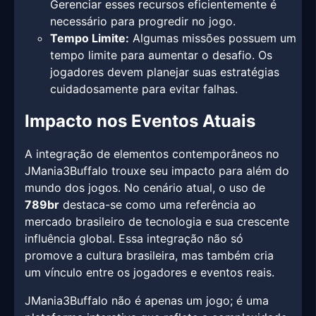
Gerenciar esses recursos eficientemente é
necessário para progredir no jogo.
Tempo Limite:
Algumas missões possuem um
tempo limite para aumentar o desafio. Os
jogadores devem planejar suas estratégias
cuidadosamente para evitar falhas.
Impacto nos Eventos Atuais
A integração de elementos contemporâneos no
JMania3Buffalo trouxe seu impacto para além do
mundo dos jogos. No cenário atual, o uso de
789br
destaca-se como uma referência ao
mercado brasileiro de tecnologia e sua crescente
influência global. Essa integração não só
promove a cultura brasileira, mas também cria
um vínculo entre os jogadores e eventos reais.
JMania3Buffalo não é apenas um jogo; é uma