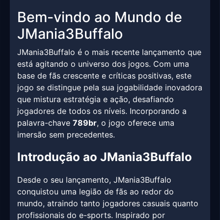
Bem-vindo ao Mundo de
JMania3Buffalo
JMania3Buffalo é o mais recente lançamento que
está agitando o universo dos jogos. Com uma
base de fãs crescente e críticas positivas, este
jogo se distingue pela sua jogabilidade inovadora
que mistura estratégia e ação, desafiando
jogadores de todos os níveis. Incorporando a
palavra-chave
789br
, o jogo oferece uma
imersão sem precedentes.
Introdução ao JMania3Buffalo
Desde o seu lançamento, JMania3Buffalo
conquistou uma legião de fãs ao redor do
mundo, atraindo tanto jogadores casuais quanto
profissionais do e-sports. Inspirado por