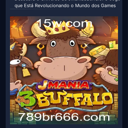
que Está Revolucionando o Mundo dos Games