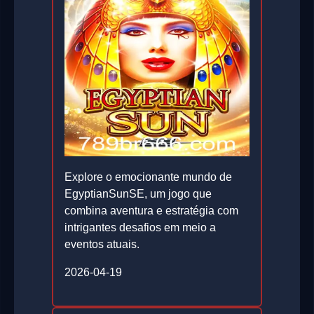
Explore o emocionante mundo de
EgyptianSunSE, um jogo que
combina aventura e estratégia com
intrigantes desafios em meio a
eventos atuais.
2026-04-19