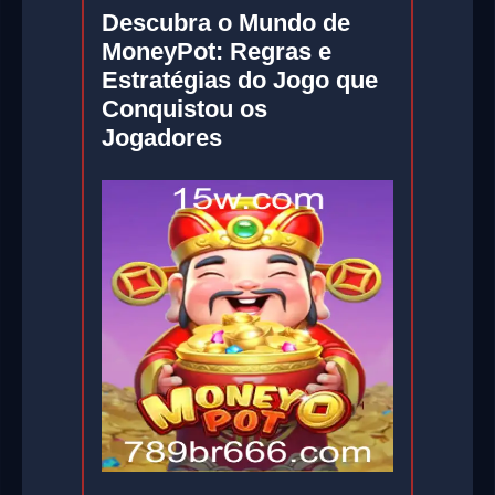
Descubra o Mundo de
MoneyPot: Regras e
Estratégias do Jogo que
Conquistou os
Jogadores