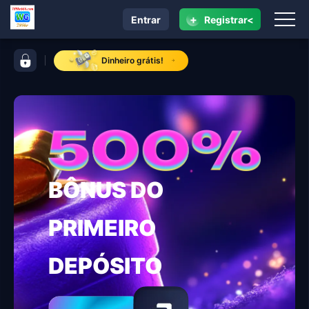
+
Entrar
Registrar<
navegação 789br
barra de controle 789br
Dinheiro grátis!
BÔNUS DO
PRIMEIRO
DEPÓSITO