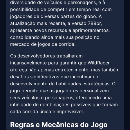
diversidade de veículos e personagens, e à
possibilidade de competir em tempo real com
jogadores de diversas partes do globo. A
atualização mais recente, a versão 789br,
apresenta novos recursos e aprimoramentos,
consolidando ainda mais sua posição no
mercado de jogos de corrida.
Os desenvolvedores trabalharam
incansavelmente para garantir que WildRacer
ofereça não apenas entretenimento, mas também
desafios significativos que incentivam o
desenvolvimento de habilidades estratégicas. O
jogo permite que os jogadores personalizem
seus veículos e personagens, oferecendo uma
infinidade de combinações possíveis que tornam
cada corrida única e imprevisível.
Regras e Mecânicas do Jogo