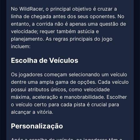
No WildRacer, o principal objetivo é cruzar a
linha de chegada antes dos seus oponentes. No
entanto, a corrida não é apenas uma questão de
velocidade; requer também astúcia e
planejamento. As regras principais do jogo
incluem:
Escolha de Veículos
Os jogadores começam selecionando um veículo
dentre uma ampla gama de opções. Cada veículo
possui atributos únicos, como velocidade
máxima, aceleração e manobrabilidade. Escolher
o veículo certo para cada pista é crucial para
alcançar a vitória.
Personalização