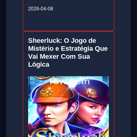
2026-04-08
Sheerluck: O Jogo de
Mistério e Estratégia Que
Vai Mexer Com Sua
Lógica