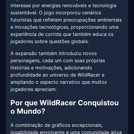
interesse por energias renováveis e tecnologia
sustentável. O jogo incorporou cenários
futuristas que refletem preocupações ambientais
e inovações tecnológicas, proporcionando uma
experiência de corrida que também educa os
jogadores sobre questões globais.
A expansão também introduziu novos
personagens, cada um com suas próprias
histórias e motivações, adicionando
profundidade ao universo de WildRacer e
ampliando o aspecto narrativo que muitos
jogadores apreciam.
Por que WildRacer Conquistou
o Mundo?
A combinação de gráficos excepcionais,
jogabilidade envolvente e uma comunidade ativa