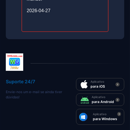
2026-04-27
Suporte 24/7
Aplicativo
para iOS
Envie-nos um e-mail se ainda tiver
dúvidas!
Aplicativo
para Android
Aplicativo
para Windows