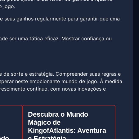
o jogo.
de seus ganhos regularmente para garantir que uma
ode ser uma tática eficaz. Mostrar confiança ou
e de sorte e estratégia. Compreender suas regras e
rosperar neste emocionante mundo de jogo. À medida
escimento contínuo, com novas inovações e
Descubra o Mundo
Mágico de
KingofAtlantis: Aventura
ndo
e Estratégia