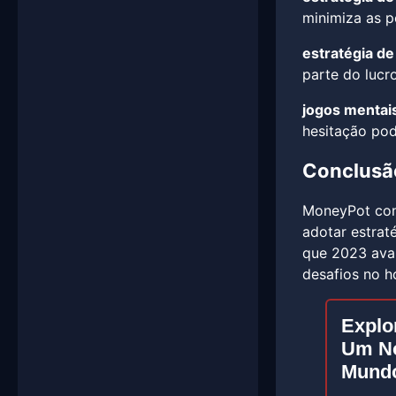
minimiza as p
estratégia de
parte do lucr
jogos mentai
hesitação pod
Conclusã
MoneyPot cont
adotar estrat
que 2023 ava
desafios no h
Explo
Um No
Mundo