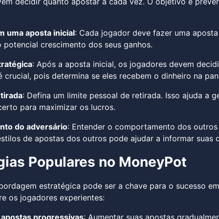
em decidir quanto apostar a cada vez. O objetivo é prever 
 uma aposta inicial
: Cada jogador deve fazer uma aposta i
o potencial crescimento dos seus ganhos.
tratégica
: Após a aposta inicial, os jogadores devem decidi
é crucial, pois determina se eles recebem o dinheiro na pa
etirada
: Defina um limite pessoal de retirada. Isso ajuda a g
rto para maximizar os lucros.
nto do adversário
: Entender o comportamento dos outros
stilos de apostas dos outros pode ajudar a informar suas 
gias Populares no MoneyPot
bordagem estratégica pode ser a chave para o sucesso em
re os jogadores experientes:
 apostas progressivas
: Aumentar suas apostas gradualme