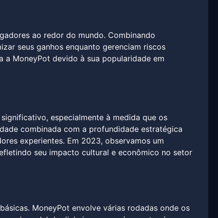
jogadores ao redor do mundo. Combinando
imizar seus ganhos enquanto gerenciam riscos
da a MoneyPot devido à sua popularidade em
ignificativo, especialmente à medida que os
cidade combinada com a profundidade estratégica
gadores experientes. Em 2023, observamos um
efletindo seu impacto cultural e econômico no setor
 básicas. MoneyPot envolve várias rodadas onde os