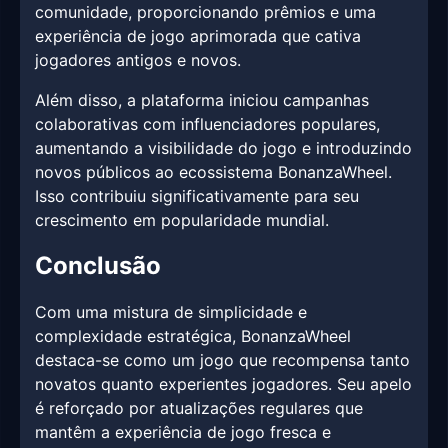
comunidade, proporcionando prêmios e uma
experiência de jogo aprimorada que cativa
jogadores antigos e novos.
Além disso, a plataforma iniciou campanhas
colaborativas com influenciadores populares,
aumentando a visibilidade do jogo e introduzindo
novos públicos ao ecossistema BonanzaWheel.
Isso contribuiu significativamente para seu
crescimento em popularidade mundial.
Conclusão
Com uma mistura de simplicidade e
complexidade estratégica, BonanzaWheel
destaca-se como um jogo que recompensa tanto
novatos quanto experientes jogadores. Seu apelo
é reforçado por atualizações regulares que
mantêm a experiência de jogo fresca e