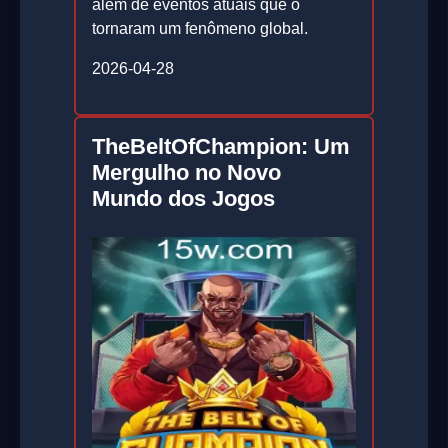
além de eventos atuais que o
tornaram um fenômeno global.
2026-04-28
TheBeltOfChampion: Um
Mergulho no Novo
Mundo dos Jogos