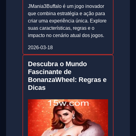
JMania3Buffalo é um jogo inovador
que combina estratégia e ação para
criar uma experiência única. Explore
suas características, regras e o
impacto no cenário atual dos jogos.
2026-03-18
Descubra o Mundo
Fascinante de
BonanzaWheel: Regras e
Dicas