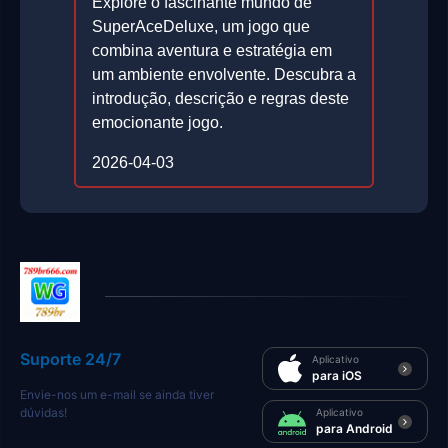
Explore o fascinante mundo de
SuperAceDeluxe, um jogo que
combina aventura e estratégia em
um ambiente envolvente. Descubra a
introdução, descrição e regras deste
emocionante jogo.
2026-04-03
Suporte 24/7
Aplicativo
para iOS
Envie-nos um e-mail se ainda tiver
dúvidas!
Aplicativo
para Android