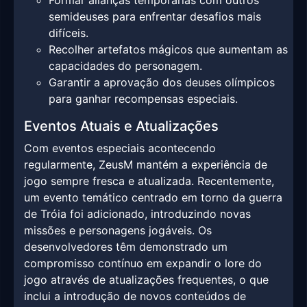
Formar alianças temporárias com outros
semideuses para enfrentar desafios mais
difíceis.
Recolher artefatos mágicos que aumentam as
capacidades do personagem.
Garantir a aprovação dos deuses olímpicos
para ganhar recompensas especiais.
Eventos Atuais e Atualizações
Com eventos especiais acontecendo
regularmente, ZeusM mantém a experiência de
jogo sempre fresca e atualizada. Recentemente,
um evento temático centrado em torno da guerra
de Tróia foi adicionado, introduzindo novas
missões e personagens jogáveis. Os
desenvolvedores têm demonstrado um
compromisso contínuo em expandir o lore do
jogo através de atualizações frequentes, o que
inclui a introdução de novos conteúdos de