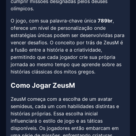
cumprir missões designadas pelos deuses
olímpicos.
O jogo, com sua palavra-chave única
789br
,
oferece um nível de personalização onde
estratégias únicas podem ser desenvolvidas para
vencer desafios. O conceito por trás de ZeusM é
a fusão entre a história e a criatividade,
permitindo que cada jogador crie sua própria
jornada ao mesmo tempo que aprende sobre as
histórias clássicas dos mitos gregos.
Como Jogar ZeusM
ZeusM começa com a escolha de um avatar
semideus, cada um com habilidades distintas e
histórias próprias. Essa escolha inicial
influenciará o estilo de jogo e as táticas
disponíveis. Os jogadores então embarcam em
uma série de missões, enfrentando criaturas