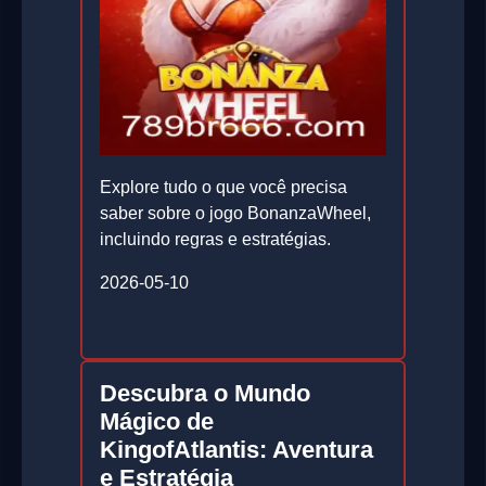
Explore tudo o que você precisa
saber sobre o jogo BonanzaWheel,
incluindo regras e estratégias.
2026-05-10
Descubra o Mundo
Mágico de
KingofAtlantis: Aventura
e Estratégia