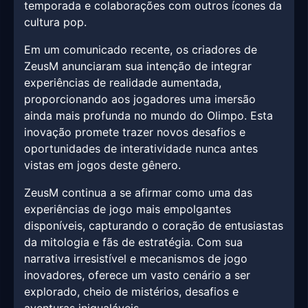
temporada e colaborações com outros ícones da
cultura pop.
Em um comunicado recente, os criadores de
ZeusM anunciaram sua intenção de integrar
experiências de realidade aumentada,
proporcionando aos jogadores uma imersão
ainda mais profunda no mundo do Olimpo. Esta
inovação promete trazer novos desafios e
oportunidades de interatividade nunca antes
vistas em jogos deste gênero.
ZeusM continua a se afirmar como uma das
experiências de jogo mais empolgantes
disponíveis, capturando o coração de entusiastas
da mitologia e fãs de estratégia. Com sua
narrativa irresistível e mecanismos de jogo
inovadores, oferece um vasto cenário a ser
explorado, cheio de mistérios, desafios e