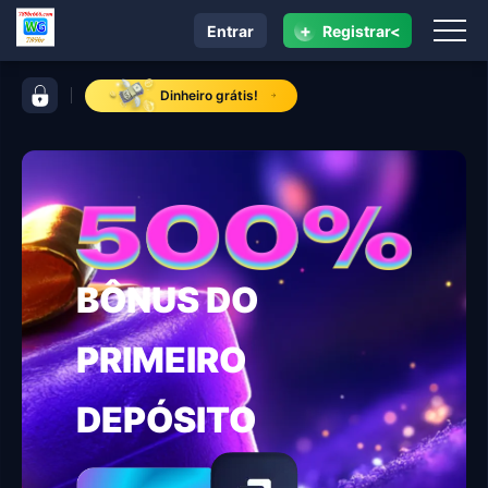
+
Entrar
Registrar<
navegação 789br
barra de controle 789br
Dinheiro grátis!
BÔNUS DO
PRIMEIRO
DEPÓSITO