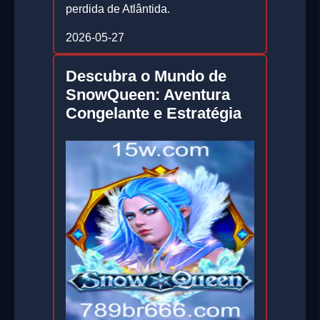
perdida de Atlântida.
2026-05-27
Descubra o Mundo de
SnowQueen: Aventura
Congelante e Estratégia