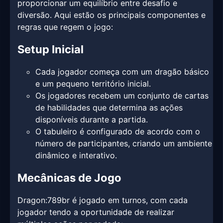
proporcionar um equilíbrio entre desafio e
diversão. Aqui estão os principais componentes e
regras que regem o jogo:
Setup Inicial
Cada jogador começa com um dragão básico
e um pequeno território inicial.
Os jogadores recebem um conjunto de cartas
de habilidades que determina as ações
disponíveis durante a partida.
O tabuleiro é configurado de acordo com o
número de participantes, criando um ambiente
dinâmico e interativo.
Mecânicas de Jogo
Dragon:789br é jogado em turnos, com cada
jogador tendo a oportunidade de realizar