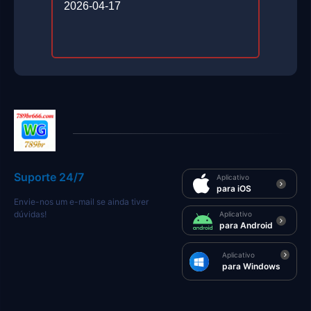
2026-04-17
Suporte 24/7
Aplicativo
para iOS
Envie-nos um e-mail se ainda tiver
dúvidas!
Aplicativo
para Android
Aplicativo
para Windows