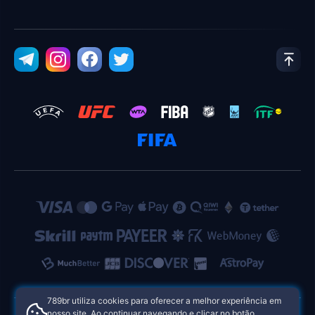
789br utiliza cookies para oferecer a melhor experiência em
nosso site. Ao continuar navegando e clicar no botão