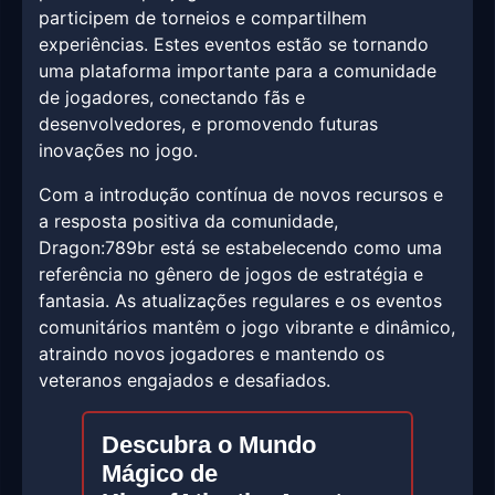
participem de torneios e compartilhem
experiências. Estes eventos estão se tornando
uma plataforma importante para a comunidade
de jogadores, conectando fãs e
desenvolvedores, e promovendo futuras
inovações no jogo.
Com a introdução contínua de novos recursos e
a resposta positiva da comunidade,
Dragon:789br está se estabelecendo como uma
referência no gênero de jogos de estratégia e
fantasia. As atualizações regulares e os eventos
comunitários mantêm o jogo vibrante e dinâmico,
atraindo novos jogadores e mantendo os
veteranos engajados e desafiados.
Descubra o Mundo
Mágico de