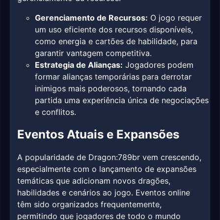
Gerenciamento de Recursos:
O jogo requer
um uso eficiente dos recursos disponíveis,
como energia e cartões de habilidade, para
garantir vantagem competitiva.
Estrategia de Alianças:
Jogadores podem
formar alianças temporárias para derrotar
inimigos mais poderosos, tornando cada
partida uma experiência única de negociações
e conflitos.
Eventos Atuais e Expansões
A popularidade de Dragon:789br vem crescendo,
especialmente com o lançamento de expansões
temáticas que adicionam novos dragões,
habilidades e cenários ao jogo. Eventos online
têm sido organizados frequentemente,
permitindo que jogadores de todo o mundo