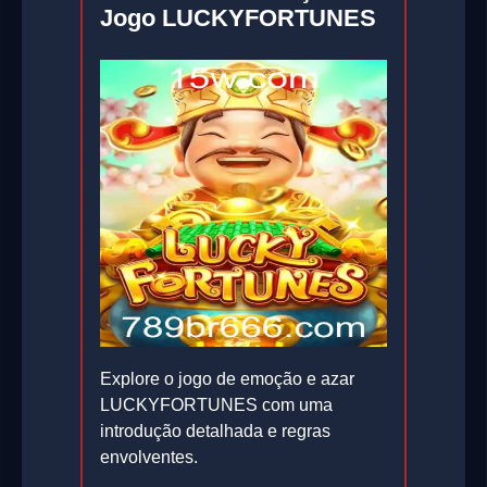
Jogo LUCKYFORTUNES
Explore o jogo de emoção e azar
LUCKYFORTUNES com uma
introdução detalhada e regras
envolventes.