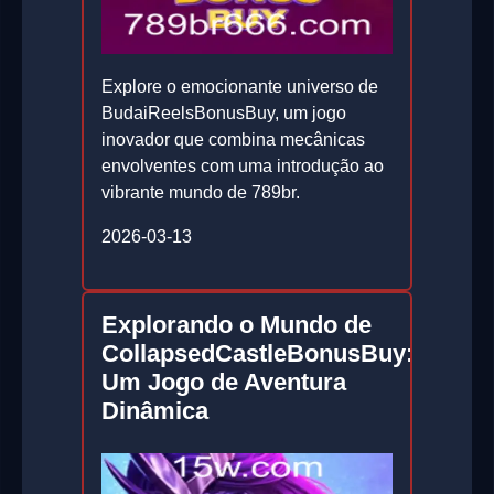
Explore o emocionante universo de
BudaiReelsBonusBuy, um jogo
inovador que combina mecânicas
envolventes com uma introdução ao
vibrante mundo de 789br.
2026-03-13
Explorando o Mundo de
CollapsedCastleBonusBuy:
Um Jogo de Aventura
Dinâmica