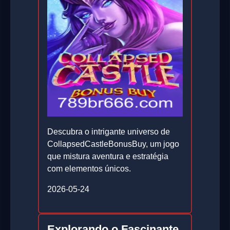
Descubra o intrigante universo de
CollapsedCastleBonusBuy, um jogo
que mistura aventura e estratégia
com elementos únicos.
2026-05-24
Explorando o Fascinante