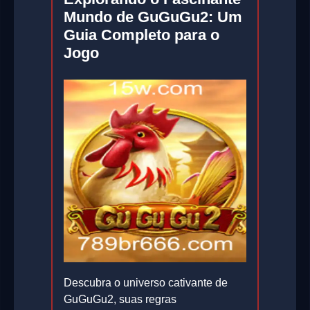
Mundo de GuGuGu2: Um
Guia Completo para o
Jogo
Descubra o universo cativante de
GuGuGu2, suas regras