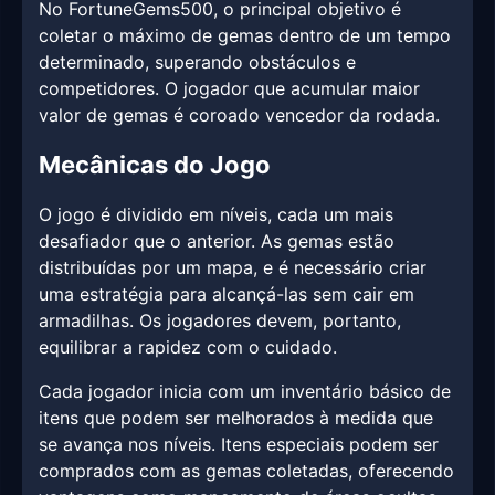
No FortuneGems500, o principal objetivo é
coletar o máximo de gemas dentro de um tempo
determinado, superando obstáculos e
competidores. O jogador que acumular maior
valor de gemas é coroado vencedor da rodada.
Mecânicas do Jogo
O jogo é dividido em níveis, cada um mais
desafiador que o anterior. As gemas estão
distribuídas por um mapa, e é necessário criar
uma estratégia para alcançá-las sem cair em
armadilhas. Os jogadores devem, portanto,
equilibrar a rapidez com o cuidado.
Cada jogador inicia com um inventário básico de
itens que podem ser melhorados à medida que
se avança nos níveis. Itens especiais podem ser
comprados com as gemas coletadas, oferecendo