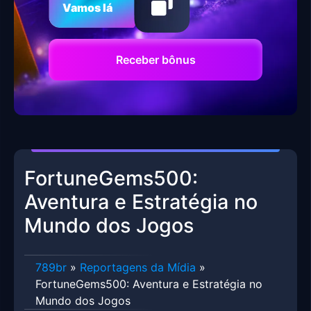
Vamos lá
Receber bônus
FortuneGems500:
Aventura e Estratégia no
Mundo dos Jogos
789br
»
Reportagens da Mídia
»
FortuneGems500: Aventura e Estratégia no
Mundo dos Jogos