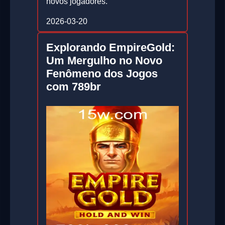
novos jogadores.
2026-03-20
Explorando EmpireGold:
Um Mergulho no Novo
Fenômeno dos Jogos
com 789br