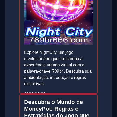
Explore NightCity, um jogo
revolucionário que transforma a
experiência urbana virtual com a
palavra-chave '789br'. Descubra sua
ambientação, introdução e regras
exclusivas.
2026-03-30
Descubra o Mundo de
MoneyPot: Regras e
Estratégias do Jogo que