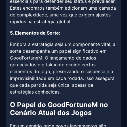
essenciais para defender seu status e prevalecer.
Estes encontros também adicionam uma camada
de complexidade, uma vez que exigem ajustes
rápidos na estratégia global.
5. Elementos de Sorte:
Embora a estratégia seja um componente vital, a
sorte desempenha um papel significativo em
GoodFortuneM. O lançamento de dados
gerenciados digitalmente decide certos
elementos do jogo, preservando o suspense e a
imprevisibilidade em cada rodada. Isso assegura
que cada partida seja única, apesar de
estratégias conhecidas.
O Papel do GoodFortuneM no
Cenário Atual dos Jogos
Em um cenário onde novos lançamentos são