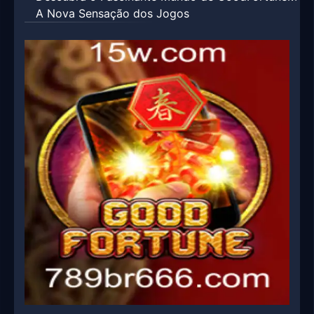
A Nova Sensação dos Jogos