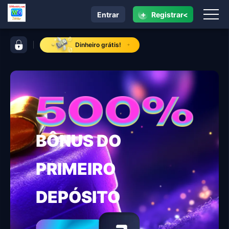
+
Entrar
Registrar<
navegação 789br
barra de controle 789br
Dinheiro grátis!
BÔNUS DO
PRIMEIRO
DEPÓSITO