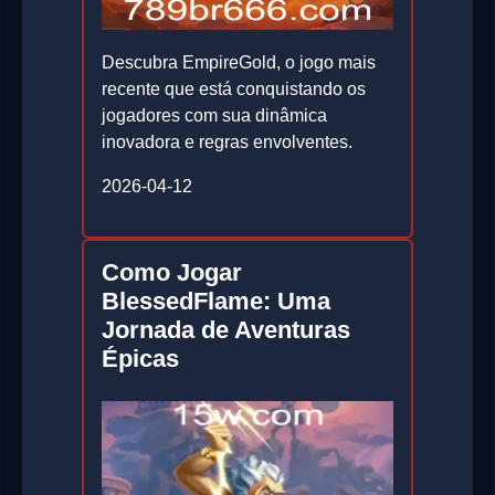
Descubra EmpireGold, o jogo mais
recente que está conquistando os
jogadores com sua dinâmica
inovadora e regras envolventes.
2026-04-12
Como Jogar
BlessedFlame: Uma
Jornada de Aventuras
Épicas