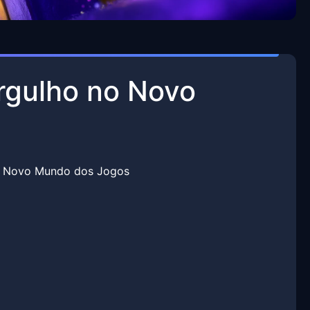
gulho no Novo
o Novo Mundo dos Jogos