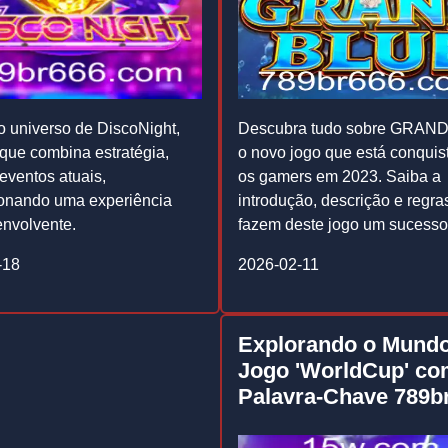
o universo de DiscoNight,
Descubra tudo sobre GRAN
que combina estratégia,
o novo jogo que está conqui
eventos atuais,
os gamers em 2023. Saiba a
ionando uma experiência
introdução, descrição e regra
envolvente.
fazem deste jogo um sucesso
-18
2026-02-11
Explorando o Mund
Jogo 'WorldCup' co
Palavra-Chave 789b