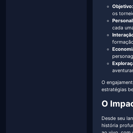
Objetivo
os tornei
Personal
cada uma
Interaçã
formação 
Economia
persona
Exploraç
aventura
O engajamento
estratégias b
O Impac
Desde seu lan
história prof
ao vivo, com 