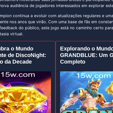
va audiência de jogadores interessados em explorar este
mpion continua a evoluir com atualizações regulares e u
uente nos anos que virão. Com uma base de fãs em consta
feedback do público, este jogo está no caminho certo para
asia virtual.
bra o Mundo
Explorando o Mundo
nte de DiscoNight:
GRANDBLUE: Um G
o da Decade
Completo