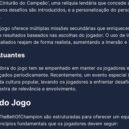
'Cinturão do Campeão', uma relíquia lendária que concede a
ovos desafios são introduzidos, e a personalização do per
.
 jogo oferece múltiplas missões secundárias que enriquece
e resultados baseados nas escolhas do jogador. O uso de in
 aliados reajam de forma realista, aumentando a imersão e
Atuantes
dora do jogo tem se empenhado em manter os jogadores en
nçados periodicamente. Recentemente, um evento especial i
da cultura popular, levando os jogadores a enfrentar desa
tra de relevância e envolvimento.
 do Jogo
TheBeltOfChampion são estruturadas para oferecer um equilí
incípios fundamentais que os jogadores devem seguir: