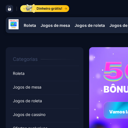
barra de controle 789br
Dinheiro grátis!
Roleta
Jogos de mesa
Jogos de roleta
Jogos de
navegação 789br
Categorias
Roleta
BÔNU
Jogos de mesa
Jogos de roleta
Vamos l
Jogos de cassino