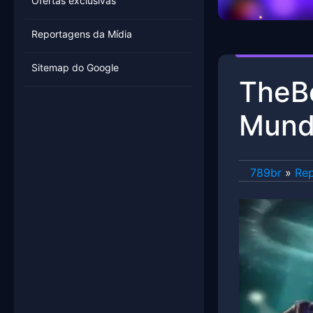
Ofertas exclusivas
Reportagens da Mídia
Sitemap do Google
TheB
Mund
789br
»
Rep