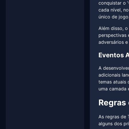
conquistar o 
cada nível, n
único de jogo
Além disso, o
perspectivas 
adversários e
Eventos 
A desenvolve
adicionais la
temas atuais 
uma camada ex
Regras
As regras de 
alguns dos pr